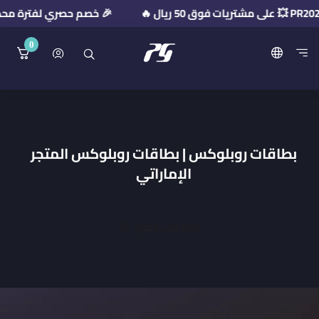
🎉 خصم حصري لفترة محدودة! استخدم كود ال
0
منصة بريميوم جيت
بطاقات روبلوكس | بطاقات روبلوكس المتجر
الإماراتي
تعذر جلب المزيد 😢