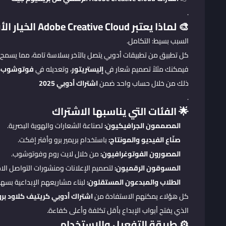
.
🎨 لماذا يعتبر Adobe Creative Cloud الخيار الأفضل للمحترفين؟
السبب بسيط: التكامل.
كل تطبيق من تطبيقات أدوبي يتصل بالآخر بسلاسة تامة، مما يسمح لك
فيمكنك مثلاً تصميم شعار في
إليستريتور
، وتعديله في
فوتوشوب
،
ذلك من خلال حساب واحد ضمن
اشتراك أدوبي 2025
.
🌟 الفئات التي يناسبها الاشتراك
المصممون الجرافيكيون:
لصناعة الشعارات والهوية البصرية.
صنّاع الفيديو والمونتاج:
باستخدام بريمير برو وأفتر إفكت.
المصورون الفوتوغرافيون:
من خلال لايت روم وفوتوشوب.
المسوقون الرقميون:
لتصميم الإعلانات ومنشورات التواصل الا
الطلاب والمبدعون المستقلون:
لبناء مشاريعهم الإبداعية بسهو
كل هؤلاء يمكنهم الاستفادة من
اشتراك أدوبي كريتيف كلاود برو
الذي يفتح أبواب الإبداع بأقل تكلفة وأعلى كفاءة.
⚙️ طريقة التفعيل والاستخدام