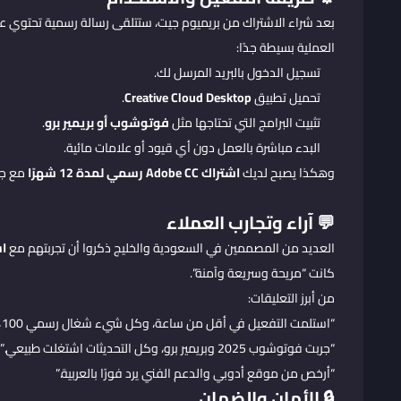
بعد شراء الاشتراك من بريميوم جيت، ستتلقى رسالة رسمية تحتوي عل
العملية بسيطة جدًا:
تسجيل الدخول بالبريد المرسل لك.
تحميل تطبيق
Creative Cloud Desktop
.
تثبيت البرامج التي تحتاجها مثل
فوتوشوب أو بريمير برو
.
البدء مباشرة بالعمل دون أي قيود أو علامات مائية.
وهكذا يصبح لديك
اشتراك Adobe CC رسمي لمدة 12 شهرًا
مع جمي
💬 آراء وتجارب العملاء
العديد من المصممين في السعودية والخليج ذكروا أن تجربتهم مع
اش
كانت “مريحة وسريعة وآمنة”.
من أبرز التعليقات:
“استلمت التفعيل في أقل من ساعة، وكل شيء شغال رسمي 100٪.”
“جربت فوتوشوب 2025 وبريمير برو، وكل التحديثات اشتغلت طبيعي.”
“أرخص من موقع أدوبي والدعم الفني يرد فورًا بالعربية.”
🔒 الأمان والضمان