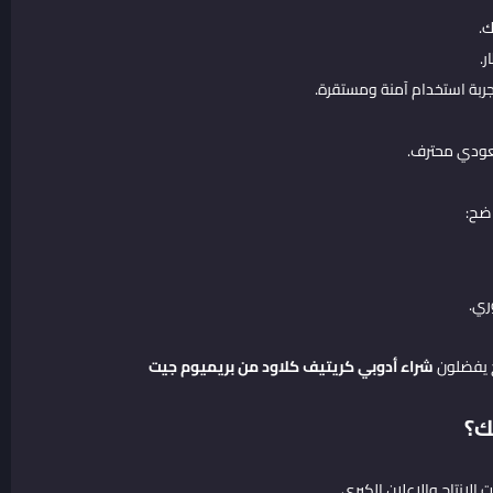
.
.
ة استخدام آمنة ومستقرة.
عودي محترف.
ضح:
ري.
ج يفضلون
شراء أدوبي كريتيف كلاود من بريميوم جيت
ك؟
إنتاج والإعلان الكبرى.