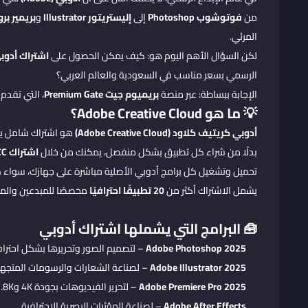
من
فوتوشوب Photoshop
إلى
إليستريتور Illustrator
و
بريمير برو emiere Pro
المرئي.
لكن السؤال الأهم اليوم هو: كيف يمكن الحصول على
اشتراك أدوب
الرسمي بسعر مناسب في السعودية والعالم العربي؟
الإجابة ببساطة: عبر منصة
بريميوم جيت Premium Gate
، التي تقدم تفعيلًا رسمي
💡 ما هو Adobe Creative Cloud؟
أدوبي كريتيف كلاود (Adobe Creative Cloud)
هو اشتراك شامل يمن
بدلًا من شراء كل تطبيق بشكل منفصل، يمكنك من خلال
اشتراك Adobe CC السنوي
تحميل وتشغيل كل برامج أدوبي الأصلية مباشرة على جهازك، سواء
يشمل الاشتراك أكثر من
20 تطبيقًا احترافيًا
مخصصًا للمبدعين والم
🧰 البرامج التي يشملها اشتراك أدوبي
Adobe Photoshop 2025
– لتصميم الصور وتحريرها بشكل احتراف
Adobe Illustrator 2025
– لصناعة الشعارات والرسومات المتجهة
Adobe Premiere Pro 2025
– لتحرير الفيديوهات بجودة 4K و8K.
Adobe After Effects
– لصناعة المؤثرات البصرية الاحترافية.