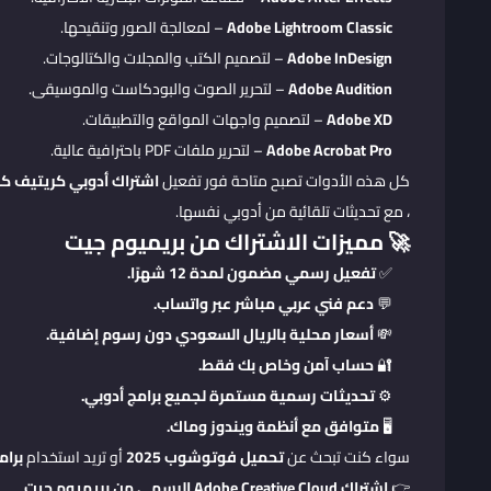
Adobe Lightroom Classic
– لمعالجة الصور وتنقيحها.
Adobe InDesign
– لتصميم الكتب والمجلات والكتالوجات.
Adobe Audition
– لتحرير الصوت والبودكاست والموسيقى.
Adobe XD
– لتصميم واجهات المواقع والتطبيقات.
Adobe Acrobat Pro
– لتحرير ملفات PDF باحترافية عالية.
كل هذه الأدوات تصبح متاحة فور تفعيل
اشتراك أدوبي كريتيف كل
، مع تحديثات تلقائية من أدوبي نفسها.
🚀 مميزات الاشتراك من بريميوم جيت
✅
تفعيل رسمي مضمون لمدة 12 شهرًا.
💬
دعم فني عربي مباشر عبر واتساب.
💸
أسعار محلية بالريال السعودي دون رسوم إضافية.
🔐
حساب آمن وخاص بك فقط.
⚙️
تحديثات رسمية مستمرة لجميع برامج أدوبي.
🖥️
متوافق مع أنظمة ويندوز وماك.
سواء كنت تبحث عن
تحميل فوتوشوب 2025
أو تريد استخدام
برام
👉
اشتراك Adobe Creative Cloud الرسمي من بريميوم جيت