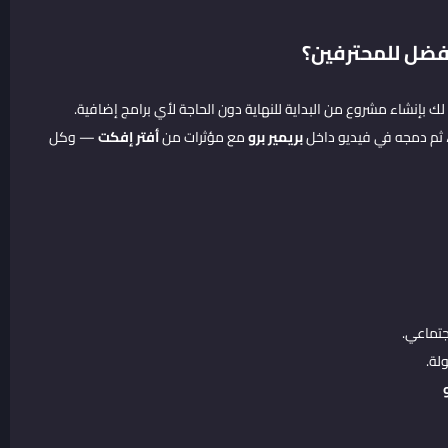
 بإنشاء مشروع من البداية للنهاية دون الحاجة لأي برامج إضافية.
 ثم دمجه في فيديو داخل
بريمير برو
مع مؤثرات من
أفتر إفكت
— وكل
جتماعي.
لة.