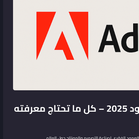
💎 اشتراك أدوبي كريتيف كلاود 2025 – كل ما تحتاج معرفته
عمود الفقري لصناعة التصميم والمونتاج حول العالم.