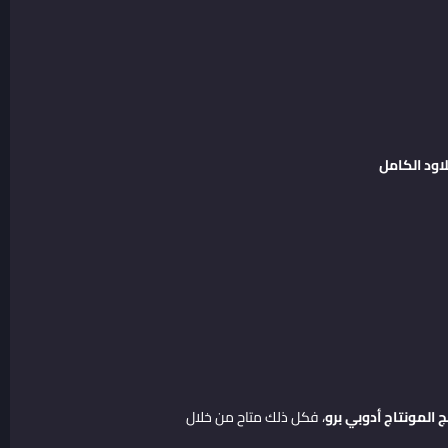
اود الكامل
ج المونتاج أدوبي برو
، فكل ذلك متاح من خلال