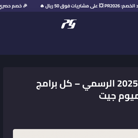
يال 🔥
🎉 خصم حصري لفترة محدودة! استخ
منصة بريميوم جيت
اشتراك أدوبي كريتيف كلاود 2025 الرسمي – كل برامج