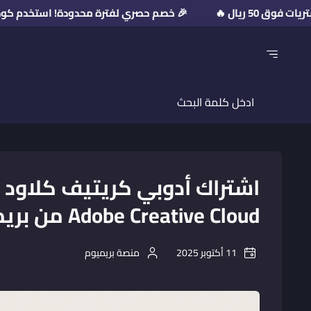
🎉 خصم حصري لفترة محدودة! استخدم كود الخصم: PR2026 💥 على مشتريات فوق 50 ر
Adobe Creative Cloud من بريميوم جيت
11 أكتوبر 2025
منصة بريميوم