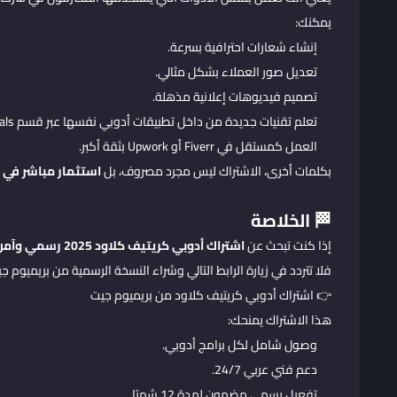
يمكنك:
إنشاء شعارات احترافية بسرعة.
تعديل صور العملاء بشكل مثالي.
تصميم فيديوهات إعلانية مذهلة.
تعلم تقنيات جديدة من داخل تطبيقات أدوبي نفسها عبر قسم Tutorials.
العمل كمستقل في Fiverr أو Upwork بثقة أكبر.
بكلمات أخرى، الاشتراك ليس مجرد مصروف، بل
استثمار مباشر في 
🏁 الخلاصة
إذا كنت تبحث عن
اشتراك أدوبي كريتيف كلاود 2025 رسمي وآمن ومضمون
فلا تتردد في زيارة الرابط التالي وشراء النسخة الرسمية من بريميوم جي
👉
اشتراك أدوبي كريتيف كلاود من بريميوم جيت
هذا الاشتراك يمنحك:
وصول شامل لكل برامج أدوبي.
دعم فني عربي 24/7.
تفعيل رسمي مضمون لمدة 12 شهرًا.