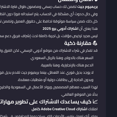
بريميوم جيت
تضمن لك حساب رسمي ومضمون طوال فترة الاشتراك
وفي حال حدوث أي مشكلة في الحساب، يتم استبداله فورًا دون انتظار
كل ذلك ضمن سياسة موثوقة تحافظ على حقوق العميل وتضمن تجرب
هذا يعني أن
اشتراك أدوبي برو 2025
ليس مجرد ترخيص مؤقت، بل تجربة كاملة تحت إشراف فريق دعم س
💪 مقارنة ذكية
قد تفكر في شراء الاشتراك من موقع أدوبي الرسمي، لكن الفرق وا
السعر هناك بالدولار، وهنا بالريال السعودي.
الدعم هناك بالإنجليزية، وهنا بالعربية.
لا يوجد بديل فوري عند التعطل، بينما بريميوم جيت تقدم بديل فو
وبدون الحاجة إلى بطاقات دولية أو متطلبات معقدة.
لهذا السبب، معظم المصممين ورواد الأعمال في السعودية والخلي
بدلًا من الموقع العالمي.
📈 كيف يساعدك الاشتراك على تطوير مهارات
امتلاك
اشتراك Adobe Creative Cloud كامل
يعني أنك تعمل بنفس الأدوات التي يستخدمها المحترفون في شركات ال