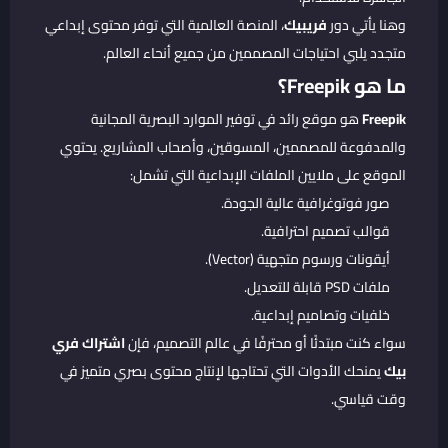
وهنا يأتي دور
فريبيك
، المنصة العالمية التي توفر محتوى إبداعي
متجدد يلبي احتياجات المصممين من جميع أنحاء العالم.
ما هو Freepik؟
Freepik
هو موقع رائد في توفير الموارد البصرية المجانية
والمدفوعة للمصممين، المسوقين، وأصحاب المشاريع. يحتوي
الموقع على ملايين الملفات الإبداعية التي تشمل:
صور فوتوغرافية عالية الجودة.
قوالب تصميم احترافية.
أيقونات ورسوم متجهية (Vector).
ملفات PSD قابلة للتعديل.
خلفيات وتصاميم إبداعية.
سواء كنت مبتدئًا أو محترفًا في عالم التصميم، فإن
اشتراك فري
بيك
يمنحك الأدوات التي تحتاجها لإنتاج محتوى بصري متميز في
وقت قياسي.