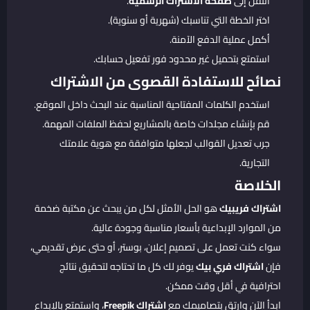
انتقل إلى
صفحة الاشتراك الرسمية
.
اختر الخطة التي تناسبك (شهرية أو سنوية).
أكمل عملية الدفع الآمنة.
استمتع بتحميل غير محدود فور تفعيل حسابك.
نصائح للاستفادة القصوى من الاشتراك
استخدم الكلمات المفتاحية المناسبة عند البحث داخل الموقع.
قم بإنشاء مجلدات خاصة بالمشاريع لحفظ الملفات المهمة.
جرب تعديل القوالب لجعلها متوافقة مع هوية علامتك
التجارية.
الخلاصة
اشتراك فريبيك
هو الحل الأمثل لكل من يبحث عن مكتبة ضخمة
من الموارد الإبداعية بأسعار مناسبة وجودة عالية.
سواء كنت تعمل على تصميم إعلان، بوستر، أو حتى عرض تقديمي،
فإن
اشتراك فري بيك
يوفر لك كل ما تحتاجه لتحقيق نتائج
احترافية في أقل وقت ممكن.
ابدأ الآن وارتقِ بتصاميمك مع
اشتراك Freepik
، واستمتع بالإبداع