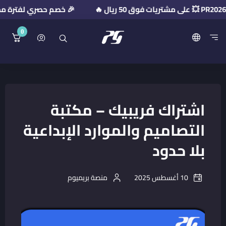
🎉 خصم حصري لفترة محدودة! استخدم كود ال
0
منصة بريميوم جيت
اشتراك فريبيك – مكتبة
التصاميم والموارد الإبداعية
بلا حدود
10 أغسطس 2025
منصة بريميوم