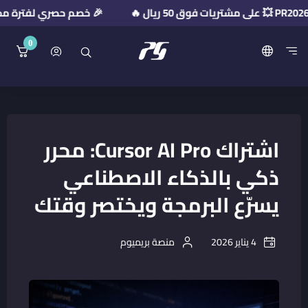
🎉 خصم حصري لفترة محدودة! استخدم كود الخ
0
منصة بريميوم جيت
اشتراك Cursor AI Pro: محرر
ذكي بالذكاء الاصطناعي
يسرّع البرمجة ويختصر وقتك
4 يناير 2026
منصة بريميوم