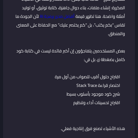
المكررة: إنشاء ملفات، بناء دوال جاهزة، كتابة توثيق، أو توليد
أمثلة واضحة. هنا تظهر قيمة
أفضل محرر برمجة AI
لأن الجودة ما
تقاس “بكم يكتب”، بل “كم يختصر عليك” مع الحفاظ على المعنى
والمنطق.
بعض المستخدمين يتفاجؤون إن أكبر فائدة ليست في كتابة كود
كامل بضغطة زر، بل في:
اقتراح حلول أقرب للصواب من أول مرة
اختصار قراءة Stack Trace
شرح كود موجود بأسلوب بسيط
اقتراح تحسينات أداء وتنظيم
هذه الأشياء تصنع فرق إنتاجية فعلي.