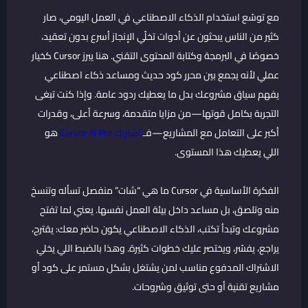
مع توسّع استخدام الذكاء الاصطناعي في العمل اليومي، صار
كثير من الناس يبحثون عن أدوات تخلّي الإنجاز أسرع بدون تعقيد،
خصوصًا في البرمجة وكتابة المحتوى التقني. هنا يبرز Cursor كخيار
عملي لأنه يجمع بين محرر كود حديث ومساعد ذكاء اصطناعي
يفهم سياق مشروعك بدل ما يعطيك ردود عامة. وإذا كنت تبغى
التجربة بكامل قوتها—من مزايا متقدمة، وسرعة أعلى، وقدرات
أكبر على التعامل مع المشاريع—فـ
اشتراك Cursor AI Pro
هو
اللي يعطيك هذا المستوى.
الفكرة الأساسية في Cursor ما هي “شات” منفصل تسأله وتنسخ
منه وتلصق، بل مساعد داخل بيئة العمل نفسها. يعني لما تفتح
مشروعك وتبدأ تكتب، الذكاء الاصطناعي يكون حاضر معك: يقترح،
يراجع، يفسّر، ويختصر عليك خطوات كثيرة. وهذا بالضبط اللي يخلي
الاشتراك المدفوع مناسب لمن يشتغل بشكل مستمر على كود أو
مشاريع تقنية أو حتى توثيق وشروحات.