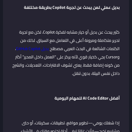
بديل عملي لمن يبحث عن تجربة Copilot بطريقة مختلفة
كثير يبحث عن بديل أو خيار مشابه لفكرة Copilot، لكن مع تجربة
تحرير متكاملة ومرونة أعلى في التعامل مع السياق. لذلك من
الكلمات الشائعة في البحث العربي مصطلح
بديل GitHub Copilot
،
وCursor يجي كخيار قوي لأنه يركز على “العمل داخل المحرر” أكثر
من كونه إضافة فقط. يعني تشوف الاقتراحات، التعديلات، والشرح
داخل نفس البيئة، بدون تنقل.
أفضل AI Code Editor للمهام اليومية
إذا شغلك يومي—تطوير مواقع، تطبيقات، سكربتات، أو حتى
مشاريع تخرج—فأنت غالبًا تبغى أداة تختصر وقتك في الأشياء