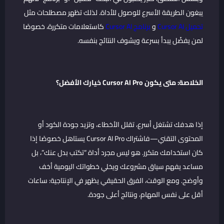
يبغون الطريقة الأسرع للوصول للأداة. لذلك تظهر مصطلحات مثل
تحميل Cursor AI
و
برنامج Cursor AI
كاستعلامات متكررة، خصوصًا
لمن يفضّل يبدأ بسرعة ويشوف النتائج بنفسه.
الخلاصة: متى يكون Cursor AI Pro خيارك الأفضل؟
إذا هدفك تشتغل أسرع، تقلل الأخطاء، وتزيد جودة الكود أو
المحتوى التقني—فاشتراك Cursor AI Pro يستاهل خصوصًا إذا
كان استخدامك متكرر. هو ليس مجرد أداة “تكتب بدل عنك”، بل
مساعد يفهم سياق مشروعك ويخلي خطواتك اليومية أخف
وأوضح. ومع الوقت، الفرق الحقيقي يظهر في الإنتاجية: ساعات
أقل على نفس المهام، ونتائج أعلى جودة.