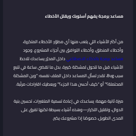
مساعد برمجة يفهم أسلوبك ويقلل الأخطاء
من أكثر الأشياء اللي يتعب منها أي مطوّر: الأخطاء المتكررة،
وأخطاء المنطق، وأخطاء التوافق بين أجزاء المشروع. وجود
مساعد برمجة بالذكاء الاصطناعي
داخل المحرّر يساعدك تلاحظ
الأشياء قبل ما تتحول لمشكلة كبيرة. بدل ما تقضي ساعة في تتبع
سبب Bug، تقدر تسأل المساعد داخل الملف نفسه: “وين المشكلة
المحتملة؟” أو “كيف أحسن هذا الجزء؟” ويعطيك اقتراحات مرتّبة.
ميزة ثانية مهمة: يساعدك في إعادة تسمية المتغيرات، تحسين بنية
الدوال، وتقليل التكرار—وهذه أشياء بسيطة لكنها تفرق على
المدى الطويل، خصوصًا إذا مشروعك يكبر.