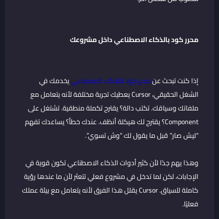
محرر كود بالذكاء الاصطناعي داخل مشروعك
إذا كنت تبحث عن
محرر كود بالذكاء الاصطناعي
يخدمك في
الشغل الحقيقي، Cursor يعطيك تجربة مختلفة لأنه يتعامل مع
ملفاتك وسياقك. تكتب دالة؟ يقترح تكملة منطقية. تشتغل على
Component؟ يقترح لك هيكلة أنظف. عندك خطأ؟ يساعدك تفهم
“ليش صار” قبل ما يقول لك “وش تسوي”.
وهذا يهم جدًا لأن كثير أدوات الذكاء الاصطناعي تكون قوية في
الإجابات، لكن لما تدخل في مشروع فعلي تتعثر لأن ما عندها رؤية
كاملة للسياق. Cursor يقلل هذا الفرق لأنه يتعامل مع بيئة عملك
فعليًا.