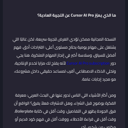
ما الذي يميّز Cursor AI Pro عن التجربة العادية؟
النسخة المجانية ممكن تؤدي الغرض لتجربة سريعة، لكن غالبًا اللي
يشتغل على مهام يومية يحتاج مستوى أعلى: اقتراحات أدق، فهم
أفضل للسياق، وسلاسة أكبر في إنجاز المهام المتكررة. هنا يجي
دور
Cursor AI Pro subscription
لأنه يفتح لك مزايا تخدم الإنتاجية،
وتخلي الذكاء الاصطناعي أقرب لمساعد حقيقي داخل مشروعك،
مو مجرد إجابات عامة.
ومن أكثر الأشياء اللي الناس تدور عنها في البحث العربي: معرفة
الفكرة بوضوح قبل الشراء، وهل الاشتراك فعلاً يفرق؟ الواقع أن
فرق الجودة يظهر في التفاصيل: وقت أقل في كتابة Boilerplate،
وقت أقل في قراءة الأخطاء، ووقت أقل في فهم كود قديم أو
مكتوب من شخص آخر.