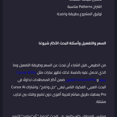
اقتراح Patterns مناسبة
توثيق المشروع بطريقة واضحة
السعر والتفعيل وأسئلة البحث الأكثر شيوعًا
من الطبيعي قبل الشراء أن تبحث عن السعر وطريقة التفعيل وما
الذي تحصل عليه بالضبط. لذلك تظهر عبارات مثل
Cursor AI Pro
سعر
و
Cursor AI Pro تفعيل
ضمن أكثر المصطلحات تداولًا في
البحث العربي. الفكرة: الناس تبغى “حل واضح”، واشتراك Cursor AI
Pro يعطيك طريق مباشر لتجربة أقوى دون تضيع وقتك بين تجارب
مشتتة.
وبنفس المنطق، كثير يكتبون في البحث “تحميل” أو “برنامج” لأنهم