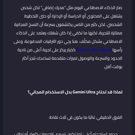
صار الذكاء الاصطناعي اليوم مثل “محرك إضافي” لكل شخص
يشتغل على المحتوى أو الدراسة أو الإدارة أو حتى التخطيط
الشخصي. لكن كثير من الناس يكتشفون بسرعة أن النسخ المجانية
ممتازة للتجربة، لكنها ما تكفي إذا كان شغلك يعتمد على الذكاء
الاصطناعي بشكل مكثّف. هنا يجي دور الترقيات المدفوعة، وعلى
رأسها
اشتراك Gemini Ultra
كخيار يركز على تجربة أعلى من ناحية
الحدود والسرعة والوصول لميزات متقدمة تساعدك تنجز أكثر
بوقت أقل.
لماذا قد تحتاج Gemini Ultra بدل الاستخدام المجاني؟
الفرق الحقيقي غالبًا ما يكون في ثلاث نقاط:
حدود استخدام أعلى: لما تكون تسوي تلخيصات كثيرة، أو تطلب