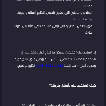
حملات
الطلاب والباحثين اللي يبغون تلخيص، تنظيم، أسئلة وأجوبة،
وخطط مذاكرة
فرق العمل الصغيرة اللي تبغى مساعد ذكي دائم بدل أدوات
كثيرة
إذا استخدامك “خفيف”، ممكن ما تحتاج أعلى باقة. لكن إذا
تستخدم الذكاء الاصطناعي بشكل شبه يومي وتبي نتائج قوية
وحدود أعلى—هنا قيمة
اشتراك Gemini Ultra
تظهر بوضوح.
كيف تستفيد منه بأفضل طريقة؟
عشان تطلع أقصى فائدة، جرّب أسلوب “الأوامر الواضحة”: