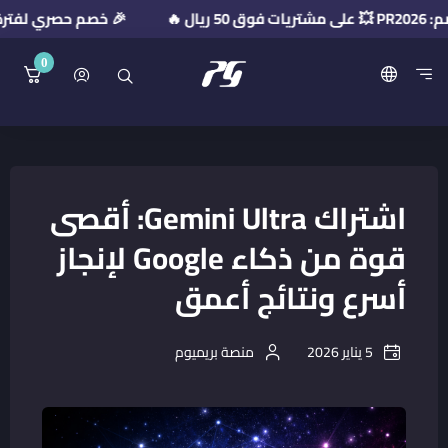
R2026 💥 على مشتريات فوق 50 ريال 🔥

0
منصة بريميوم جيت
اشتراك Gemini Ultra: أقصى
قوة من ذكاء Google لإنجاز
أسرع ونتائج أعمق
منصة بريميوم
5 يناير 2026