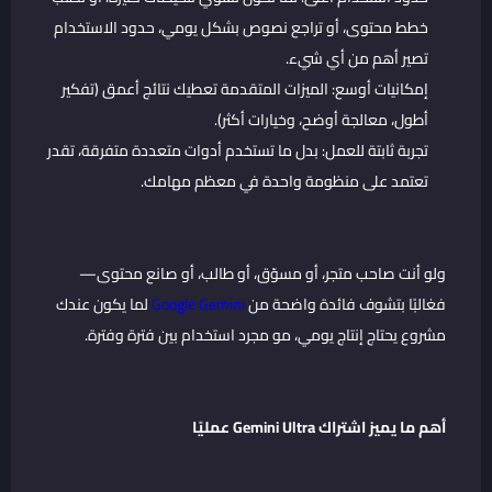
خطط محتوى، أو تراجع نصوص بشكل يومي، حدود الاستخدام
تصير أهم من أي شيء.
إمكانيات أوسع: الميزات المتقدمة تعطيك نتائج أعمق (تفكير
أطول، معالجة أوضح، وخيارات أكثر).
تجربة ثابتة للعمل: بدل ما تستخدم أدوات متعددة متفرقة، تقدر
تعتمد على منظومة واحدة في معظم مهامك.
ولو أنت صاحب متجر، أو مسوّق، أو طالب، أو صانع محتوى—
فغالبًا بتشوف فائدة واضحة من
Google Gemini
لما يكون عندك
مشروع يحتاج إنتاج يومي، مو مجرد استخدام بين فترة وفترة.
أهم ما يميز اشتراك Gemini Ultra عمليًا