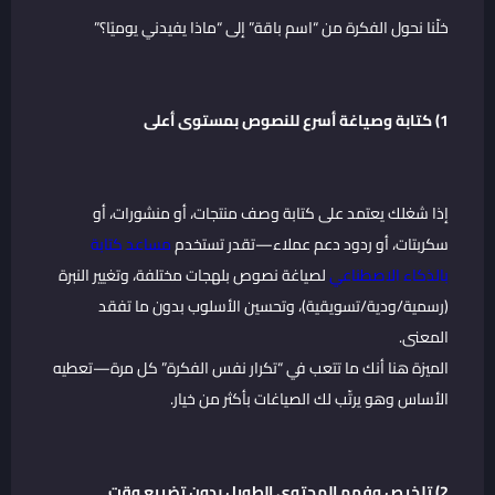
خلّنا نحول الفكرة من “اسم باقة” إلى “ماذا يفيدني يوميًا؟”
1) كتابة وصياغة أسرع للنصوص بمستوى أعلى
إذا شغلك يعتمد على كتابة وصف منتجات، أو منشورات، أو
سكربتات، أو ردود دعم عملاء—تقدر تستخدم
مساعد كتابة
بالذكاء الاصطناعي
لصياغة نصوص بلهجات مختلفة، وتغيير النبرة
(رسمية/ودية/تسويقية)، وتحسين الأسلوب بدون ما تفقد
المعنى.
الميزة هنا أنك ما تتعب في “تكرار نفس الفكرة” كل مرة—تعطيه
الأساس وهو يرتّب لك الصياغات بأكثر من خيار.
2) تلخيص وفهم المحتوى الطويل بدون تضييع وقت