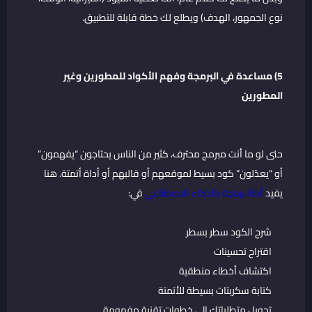
نوع الجمهور، الهدف) ويطلع لك خطة قابلة للتطبيق.
5) مساعدة في البرمجة وفهم الأكواد للمطورين وغير
المطورين
حتى لو ما أنت مبرمج محترف، كثير من الناس يحتاجون “يفهمون”
أو “يعدّلون” كود بسيط لموقعهم أو قالبهم أو أداة أتمتة. هنا
يفيد
أداة برمجة بالذكاء الاصطناعي
في:
شرح الكود سطر بسطر
اقتراح تحسينات
اكتشاف أخطاء منطقية
كتابة سكربتات بسيطة للأتمتة
تحويل متطلباتك إلى خطوات تقنية مفهومة