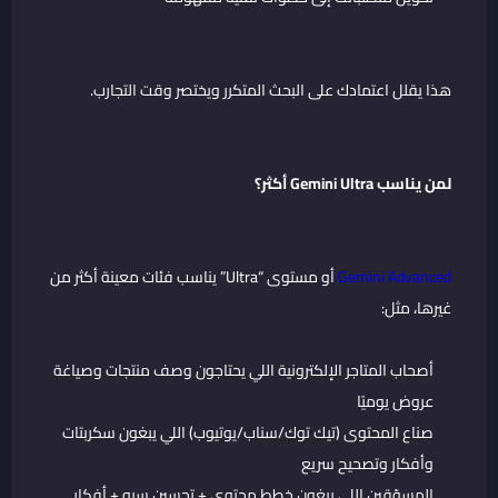
هذا يقلل اعتمادك على البحث المتكرر ويختصر وقت التجارب.
لمن يناسب Gemini Ultra أكثر؟
Gemini Advanced
أو مستوى “Ultra” يناسب فئات معينة أكثر من
غيرها، مثل:
أصحاب المتاجر الإلكترونية اللي يحتاجون وصف منتجات وصياغة
عروض يوميًا
صناع المحتوى (تيك توك/سناب/يوتيوب) اللي يبغون سكربتات
وأفكار وتصحيح سريع
المسوّقين اللي يبغون خطط محتوى + تحسين سيو + أفكار