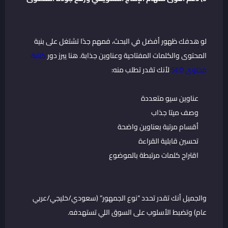
لو هدفك ظهور أفضل في البحث، فمهم جدًا تشتغل على بنية
المحتوى والكلمات المفتاحية وعناوين جذابة. هنا يبرز دور
كتابة
محتوى SEO
لأنك تقدر تطلب منه:
عناوين سيو متعددة
وصف ميتا جذاب
أقسام مرتبة بعناوين واضحة
تحسين قابلية القراءة
اقتراح كلمات مرتبطة بالموضوع
والجميل أنك تقدر تحدد “نوع الجمهور” (سعودي/خليجي/عربي
عام) وتضبط الأسلوب على السوق اللي تستهدفه.