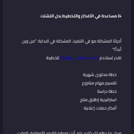
4) مساعدة في الأفكار والتخطيط بدل التشتت
أحيانًا المشكلة مو في التنفيذ، المشكلة في البداية: “من وين
أبدأ؟”
تقدر تستخدم
ذكاء اصطناعي Google
لتخطيط:
خطة محتوى شهرية
تقسيم مهام مشروع
خطة دراسة
استراتيجية إطلاق منتج
أفكار حملات إعلانية
وبدل ما يطلع لك كلام عام، أنت تعطيه القيود (الميزانية، الوقت،