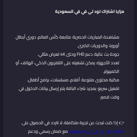
مزايا اشتراك تود تي في في السعودية
مشاهدة المباريات الحصرية: متابعة كأس العالم، دوري أبطال
أوروبا، والدوريات الكبرى.
جودة بث عالية: دعم FHD وحتى 4K لعرض مثالي.
تعدد الأجهزة: يمكن تشغيله على التلفزيون الذكي، الهاتف، أو
الكمبيوتر.
مكتبة محتوى متنوعة: أفلام، مسلسلات، برامج أطفال.
تفعيل سريع: بمجرد شراء الباقة يتم إرسال بيانات الدخول في
وقت قصير.
👉 إذا كنت تبحث عن تجربة متكاملة، لا تتردد في الحصول على
اشتراك تود تي في في السعودية
مع ضمان رسمي ودعم