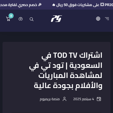
🎉 خصم حصري لفترة محدودة! استخدم كود الخصم: 
0
منصة بريميوم جيت
اشتراك TOD TV في
السعودية | تود تي في
لمشاهدة المباريات
والأفلام بجودة عالية
4 سبتمبر 2025
منصة بريميوم