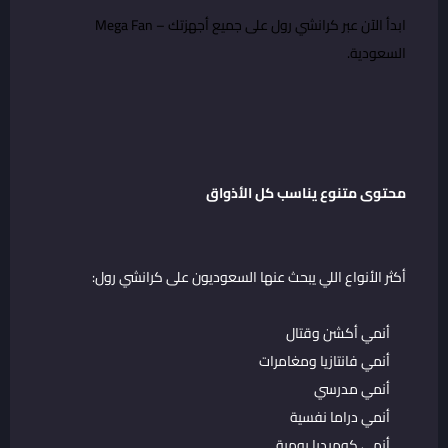
ابدأ الآن عبر
كرانشي رول على جميع أجهزتك – Mega Fan
السعودية
.
محتوى متنوع يناسب كل الأذواق
أكثر الأنواع اللي يبحث عنها السعوديون على كرانشي رول:
أنمي أكشن وقتال
أنمي فانتازيا ومغامرات
أنمي مدرسي
أنمي دراما نفسية
أنمي كوميديا يومية