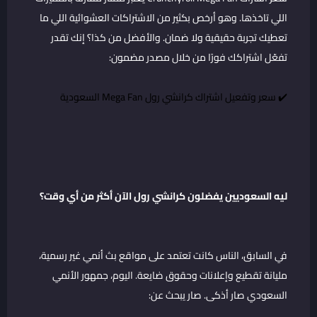
اللي تاخذها. وهو أرخص بكثير من الاشتراكات العشوائية اللي ما
تعطيك تجربة حقيقية ولا ضمان. والأفضل من كذا؟ إنك تقدر
تفعّل اشتراكك فورًا من خلال مصدر مضمون:
✔️
سعر وتفعيل اشتراك كرانشي رول Mega Fan السعودية
ليه السعوديين يفضلون كرانشي رول الآن أكثر من أي وقت؟
في السابق، الناس كانت تعتمد على مواقع بث أنمي غير رسمية،
مليانة تقطيع وإعلانات وحقوق ضايعة. اليوم، جمهور الأنمي
السعودي صار أذكى. صار يبحث عن: