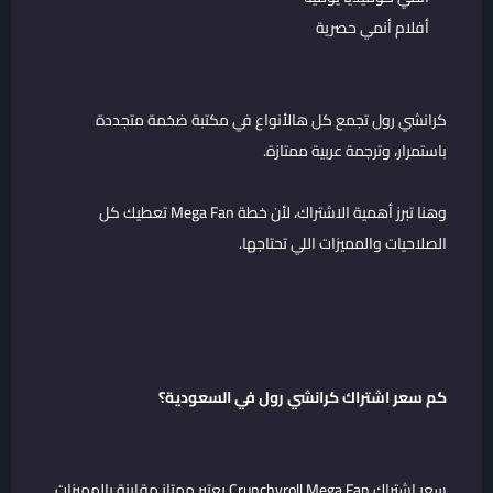
أفلام أنمي حصرية
كرانشي رول تجمع كل هالأنواع في مكتبة ضخمة متجددة
باستمرار، وترجمة عربية ممتازة.
وهنا تبرز أهمية الاشتراك، لأن خطة Mega Fan تعطيك كل
الصلاحيات والمميزات اللي تحتاجها.
كم سعر اشتراك كرانشي رول في السعودية؟
سعر اشتراك Crunchyroll Mega Fan يعتبر ممتاز مقارنة بالمميزات