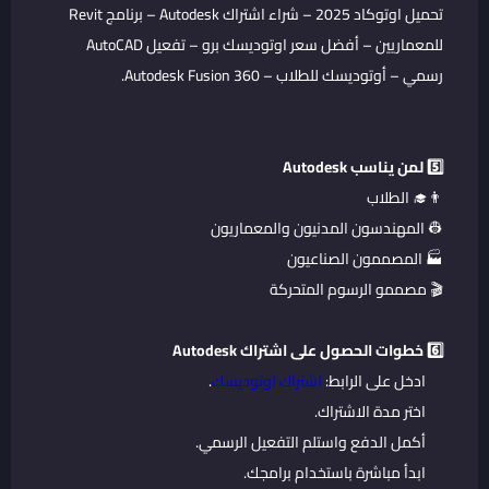
تحميل اوتوكاد 2025 – شراء اشتراك Autodesk – برنامج Revit
للمعماريين – أفضل سعر اوتوديسك برو – تفعيل AutoCAD
رسمي – أوتوديسك للطلاب – Autodesk Fusion 360.
5️⃣ لمن يناسب Autodesk
👨‍🎓 الطلاب
👷 المهندسون المدنيون والمعماريون
🏭 المصممون الصناعيون
🎬 مصممو الرسوم المتحركة
6️⃣ خطوات الحصول على اشتراك Autodesk
ادخل على الرابط:
اشتراك اوتوديسك
.
اختر مدة الاشتراك.
أكمل الدفع واستلم التفعيل الرسمي.
ابدأ مباشرة باستخدام برامجك.