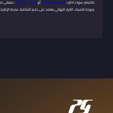
باختصار، سواء اخترت
اشتراك TOD FHD
أو
اشتراك TOD 4K
، ستبقى م
بجودة تناسبك. القرار النهائي يعتمد على حجم الشاشة، سرعة الإنترنت، 