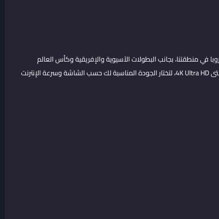
وبا في منطقتنا، بجانب البطولات الآسيوية والإفريقية وكأس العالم
للأندية. هذا المحتوى الرياضي متاح بجودات مختلفة تبدأ من FHD وحتى 4K Ultra HD، لتختار الجودة المناسبة لك حسب الشاشة وسرعة الإنترنت