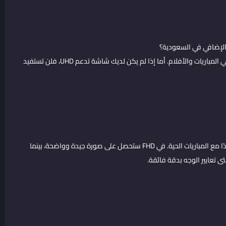
الإجابة: نعم، إذا كنت تملك شاشة 4K وتريد تجربة سينمائية حقيقية في المباريات والأفلام. أما إذا لم يكن لديك شاشة تدعم UHD، فلن تستفيد
يصبح واضحًا جدًا مع المباريات الحية. في FHD ستحصل على صورة جيدة وواضحة، بينما