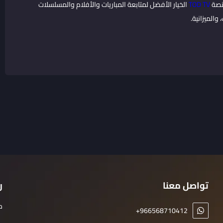
نصة
TOD TV
الخيار الأفضل لمتابعة المباريات والأفلام والمسلسلات
والميزانية.
تواصل معنا
ر
م
+966568710412