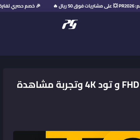
🎉 خصم حصري لفترة محدودة! استخدم كود ا
منصة بريميوم جيت
منصة TOD TV: الفرق بين تود FHD و تود 4K وتجربة مشاهدة