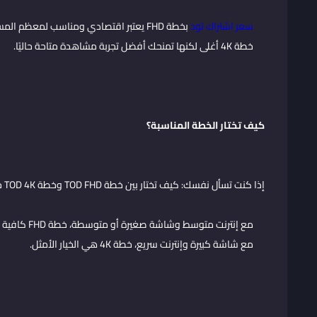
سعر اشتراك تود
بخطة FHD يعتبر اقتصادي ومناسب لمعظم المستخدمين.
خطة 4K أغلى لكنها تمنحك أفضل تجربة مشاهدة متاحة حاليًا.
كيف تختار الخطة المناسبة؟
إذا كنت تسأل نفسك: كيف تختار بين خطة TOD FHD وخطة TOD 4K حسب سرعة الإنترنت؟ فالجواب يعتمد على بيئتك:
مع إنترنت متوسط وشاشة صغيرة أو متوسطة، خطة FHD كافية جدًا.
مع شاشة كبيرة وإنترنت سريع، خطة 4K هي الخيار الأمثل.