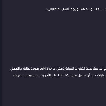
المنصة تقدم مكتبة ضخمة من المباريات، الأفلام، والمسلسلات، وتتيح لك مشاهدة القنوات المباشرة مثل beIN Sports بجودة عالية. والأجمل
أنها تعمل على جميع الأجهزة، سواء كان لديك تلفاز ذكي أو هاتف أو تابلت. كما أن تحميل تطبيق TOD TV على الأجهزة الذكية يمنحك مرونة