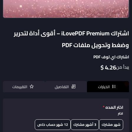
اشتراك iLovePDF Premium – أقوى أداة لتحرير
وضغط وتحويل ملفات PDF
اشتراك اي لوف PDF
4.26 $
يبدأ من
الخيارات
التفاصيل
التقييمات
اختر المده
*
اختر
شهر مشترك
3 أشهر مشترك
12 شهر حساب خاص