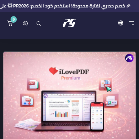
🎉 خصم حصري لفترة محدودة! استخدم كود الخصم: PR2026 💥 على مشتريات فوق 50 ريال 🔥
0
منصة بريميوم جيت