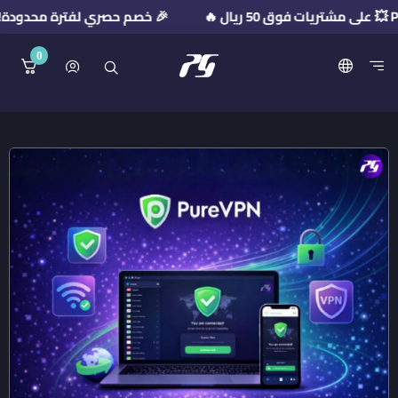
🎉 خصم حصري لفترة محدودة! استخدم كود الخصم: 2026
0
منصة بريميوم جيت