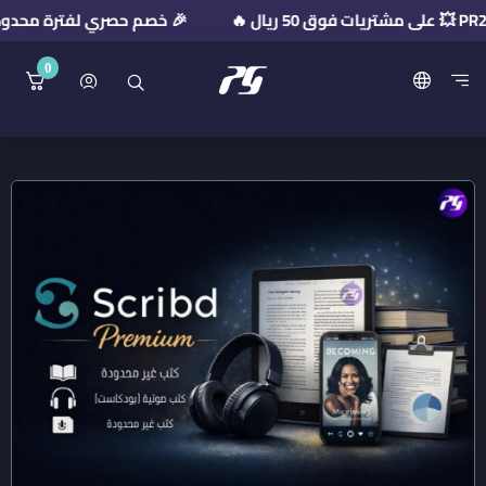
🎉 خصم حصري لفترة محدودة! استخدم كود الخصم: 
0
منصة بريميوم جيت