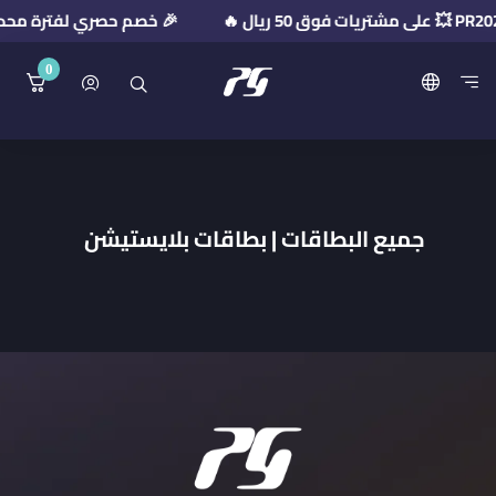
🎉 خصم حصري لفترة محدودة! استخدم كود الخ
0
منصة بريميوم جيت
جميع البطاقات | بطاقات بلايستيشن