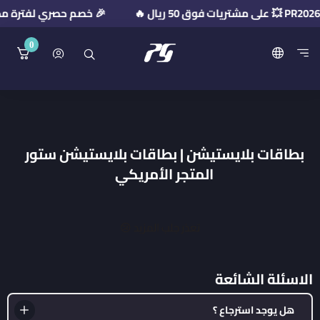
🎉 خصم حصري لفترة محدودة! استخدم كود 
0
منصة بريميوم جيت
بطاقات بلايستيشن | بطاقات بلايستيشن ستور
المتجر الأمريكي
تعذر جلب المزيد 😢
الاسئلة الشائعة
هل يوجد استرجاع ؟