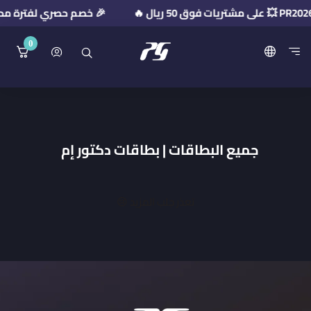
🎉 خصم حصري لفترة محدودة! استخدم كود ا
0
منصة بريميوم جيت
جميع البطاقات | بطاقات دكتور إم
تعذر جلب المزيد 😢