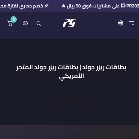
🎉 خصم حصري لفترة محدودة! استخدم كود ال
0
منصة بريميوم جيت
بطاقات ريزر جولد | بطاقات ريزر جولد المتجر
اﻷمريكي
تعذر جلب المزيد 😢