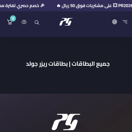
🎉 خصم حصري لفترة محدودة! استخدم كود ا
0
منصة بريميوم جيت
جميع البطاقات | بطاقات ريزر جولد