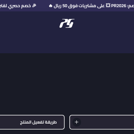
ال 🔥
🎉 خصم حصري لفترة محدودة! استخد
منصة بريميوم جيت
طريقة تفعيل المنتج