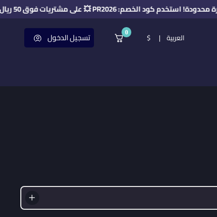
م كود الخصم: PR2026 💥 على مشتريات فوق 50 ريال 🔥
0
تسجيل الدخول
العربية
|
$