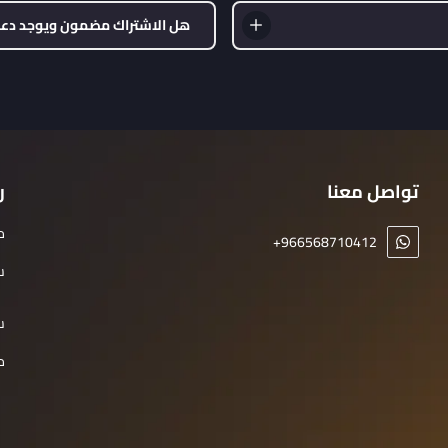
هل الاشتراك مضمون ويوجد دع
تواصل معنا
ر
م
+966568710412
س
س
م