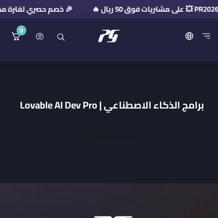
🎉 خصم حصري لفترة محدودة! استخدم كود 
0
منصة بريميوم جيت
برامج الذكاء الاصطناعي | Lovable AI Dev Pro
تعذر جلب المزيد 😢