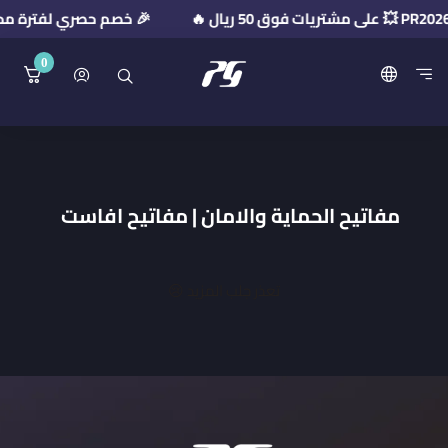
🎉 خصم حصري لفترة محدودة! استخدم كود ا
0
منصة بريميوم جيت
مفاتيح الحماية والامان | مفاتيح افاست
تعذر جلب المزيد 😢