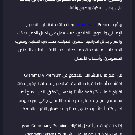
على إيصال الفكرة بوضوح وثقة.
يوفّر
Grammarly
Premium ميزات متقدمة تتجاوز التصحيح
الإملائي والنحوي التقليدي، حيث يعمل على تحليل الجمل بذكاء
واقتراح بدائل احترافية، تحسين الصياغة، ضبط نبرة الكتابة، وتقوية
المفردات المستخدمة، مما يجعله الخيار الأمثل للطلاب، الباحثين،
المسوّقين، وأصحاب الأعمال.
من أهم مزايا الاشتراك المدفوع في Grammarly Premium
اكتشاف أخطاء القواعد المعقدة، تصحيح علامات الترقيم بدقة،
اقتراح كلمات أكثر قوة وتأثيرًا، وتحسين تدفق النص ليصبح أكثر
سلاسة واحترافية. كما يدعم كشف الانتحال، وهي ميزة مهمة
لمن يكتب أبحاثًا أو محتوى أصليًا ويريد ضمان التفرد والجودة.
إذا كنت تبحث عن أفضل اشتراك Grammarly Premium بسعر
مناسب، يمكنك الحصول على اشتراك Grammarly Premium