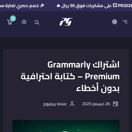
🎉 خصم حصري لفترة محدودة! استخدم كود ال
0
منصة بريميوم جيت
اشتراك Grammarly
Premium – كتابة احترافية
بدون أخطاء
26 ديسمبر 2025
منصة بريميوم