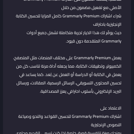
الأصلي مع تفعيل مضمون من خلال
شراء اشتراك Grammarly Premium كامل المزايا لتحسين الكتابة
الإنجليزية باحتراف
حيث يوفّر لك هذا الخيار تجربة متكاملة تشمل جميع أدوات
Grammarly المتقدمة دون قيود.
يعمل Grammarly Premium على مختلف المنصات مثل المتصفح،
الكمبيوتر، وتطبيقات الكتابة، مما يجعله أداة مرنة تناسب كل من
يعمل في الكتابة أو الدراسة أو العمل عن بُعد. كما يساعد في
تحسين المحتوى التسويقي، الرسائل الرسمية، المقالات، ورسائل
البريد الإلكتروني بأسلوب احترافي يعزز المصداقية.
الاعتماد على
اشتراك Grammarly Premium لتحسين القواعد والنحو وصياغة
النصوص الإنجليزية
يمنحك ميزة تنافسية قوية، خاصة إذا كنت تسعى لتقديم محتوى