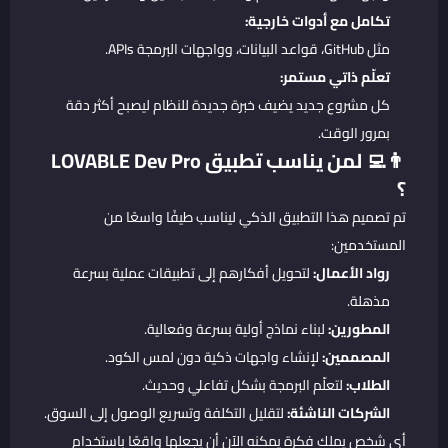
تكامل مع أدوات خارجية:
مثل GitHub، قواعد البيانات، وواجهات البرمجة APIs.
تعلّم ذاتي مستمر:
كل مشروع جديد يضيف خبرة جديدة للنظام ليصبح أكثر دقة
بمرور الوقت.
👨‍💻 لمن يناسب
تطبيق LOVABLE Dev Pro
؟
تم تصميم هذا التطبيق الذكي ليناسب طيفًا واسعًا من
المستخدمين:
رواد الأعمال:
لتحويل أفكارهم إلى تطبيقات عملية بسرعة
مذهلة.
المطورين:
لبناء نماذج أولية بسرعة وفعالية.
المصممين:
لإنشاء واجهات ذكية دون لمس الكود.
الطلاب:
لتعلّم البرمجة بشكل تفاعلي وحديث.
الشركات الناشئة:
لتقليل التكلفة وتسريع الوصول إلى السوق.
أي شخص يملك فكرة يمكنه الآن أن يجعلها واقعًا باستخدام