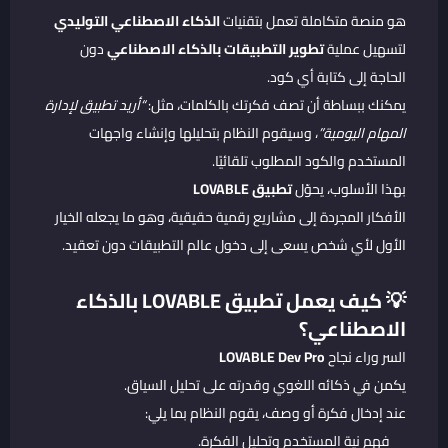
هو منصة متكاملة تعمل بتقنيات
الذكاء الاصطناعي التوليدي
لتسهيل عملية
تطوير التطبيقات بالذكاء الاصطناعي
دون
الحاجة إلى كتابة أي كود.
يمكنك ببساطة أن تصف فكرتك بالكلمات، مثل:
“أريد تطبيق لإدارة
المهام اليومية”
، وسيقوم النظام بتحليلها وإنشاء واجهات
المستخدم والكود المطلوب تلقائيًا.
بهذا الأسلوب، يحوّل
تطبيق LOVABLE
الأفكار المجردة إلى مشاريع رقمية حقيقية، وهو ما يجعله الخيار
الأول لأي شخص يسعى إلى دخول عالم التطبيقات دون تعقيد.
💡 كيف يعمل تطبيق LOVABLE بالذكاء
الاصطناعي؟
السر وراء نجاح
LOVABLE Dev Pro
يكمن في ذكائه اللغوي وقدرته على تحليل السياق.
عند إدخال فكرة أو وصف، يقوم النظام بما يلي:
فهم نية المستخدم وتحليل الفكرة.