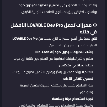
وهكذا يمكنك الحصول على
تصميم التطبيقات بدون كود
وبأسلوب احترافي يليق بمستوى العلامات التجارية الكبرى.
⚙️ مميزات تجعل LOVABLE Dev Pro الأفضل
في فئته
لنلقِ نظرة على أهم المميزات التي جعلت من
LOVABLE Dev Pro
الخيار المفضل للمطورين والمبدعين:
إنشاء التطبيقات بدون كود (No-Code AI):
صمّم وابتكر تطبيقات احترافية من الصفر دون كتابة أي كود.
ذكاء اصطناعي متكامل:
النظام لا يولّد فقط، بل يفكّر ويقترح بناءً على احتياج مشروعك.
تحسين تلقائي للأداء:
يختبر التطبيق نفسه على مختلف الأجهزة ليضمن السرعة
والتوافق.
تجربة استخدام مرنة وسلسة:
واجهة سهلة الاستخدام ومناسبة للمبتدئين والمحترفين.