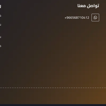
تواصل معنا
ر
م
+966568710412
س
س
م