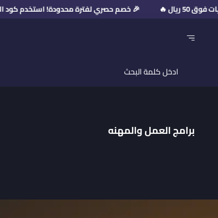
🎉 خصم حصري لفترة محدودة! استخدم كود الخصم: PR2026 💥 على مشتريات فوق 50
برامج العمل والمهنه