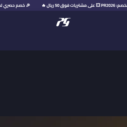
 على مشتريات فوق 50 ريال 🔥
🎉 خصم ح
منصة بريميوم جيت