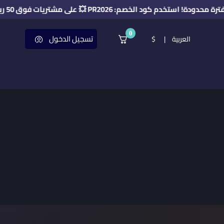
🎉 خصم حصري لفترة محدودة! استخدم كود الخصم: PR2026 
0
تسجيل الدخول
$
|
العربية