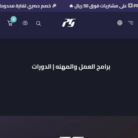
🎉 خصم حصري لفترة محدودة! استخدم كود الخصم: 26
0
منصة بريميوم جيت
برامج العمل والمهنه | الدورات
تعذر جلب المزيد 😢