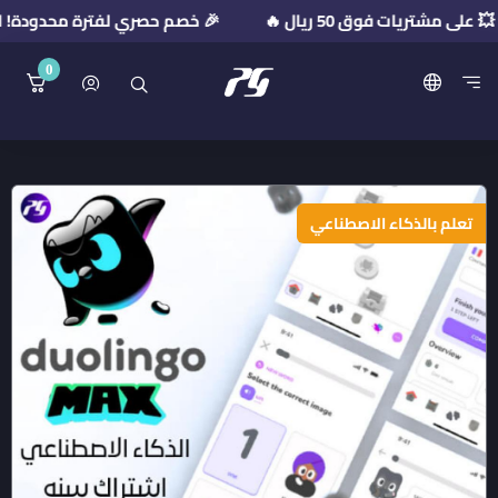
🎉 خصم حصري لفترة محدودة! استخدم كود الخصم: PR2026
0
منصة بريميوم جيت
تعلم بالذكاء الاصطناعي