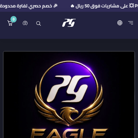
🎉 خصم حصري لفترة محدودة! استخدم كود الخصم: 026
0
منصة بريميوم جيت