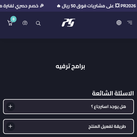
🎉 خصم حصري لفترة محدودة! استخدم كود
0
منصة بريميوم جيت
برامج ترفيه
الاسئلة الشائعة
هل يوجد استرجاع ؟
طريقة تفعيل المنتج