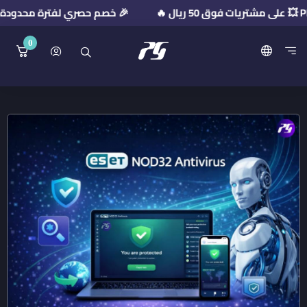
🎉 خصم حصري لفترة محدودة! استخدم كود الخصم: 2026
0
منصة بريميوم جيت