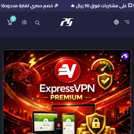
🎉 خصم حصري لفترة محدودة! استخدم كود الخصم: R2026
0
منصة بريميوم جيت