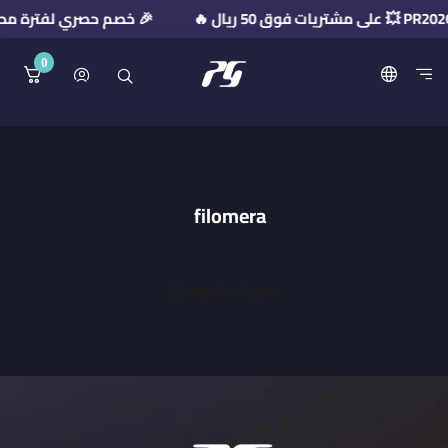
🎉 خصم حصري لفترة محدودة! استخدم كود ا
0
منصة بريميوم جيت
filomera
تعذر جلب المزيد 😢