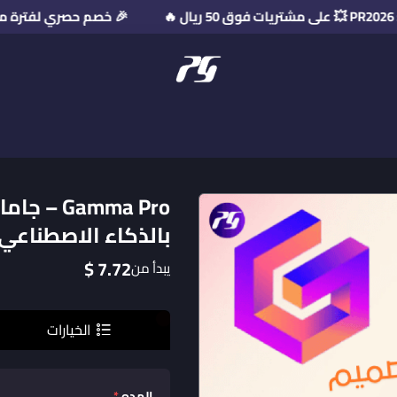
🎉 خصم حصري لفترة محدودة! استخدم كود ال
منصة بريميوم جيت
amma Pro
بالذكاء الاصطناعي
7.72 $
يبدأ من
الخيارات
المده
*