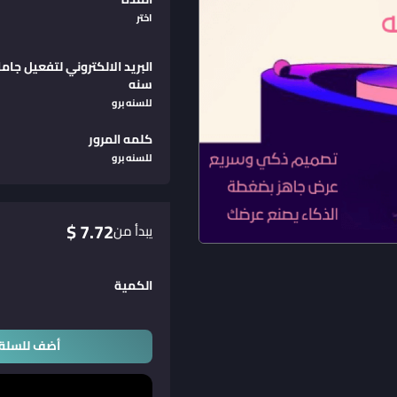
اختر
البريد الالكتروني لتفعيل جاما
سنه
للسنه برو
كلمه المرور
للسنه برو
7.72 $
يبدأ من
الكمية
أضف للسلة