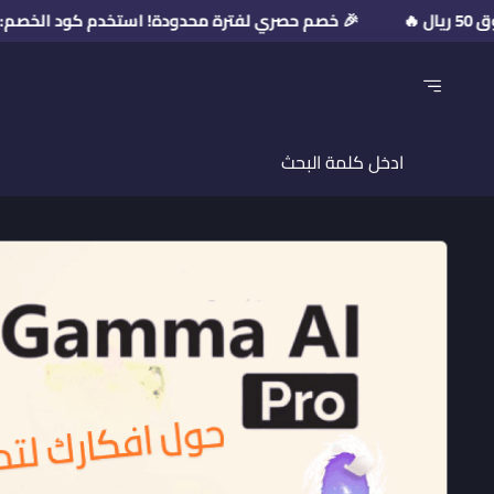
🎉 خصم حصري لفترة محدودة! استخدم كود الخصم: PR2026 💥 على مشتريات فوق 50 ريال 🔥