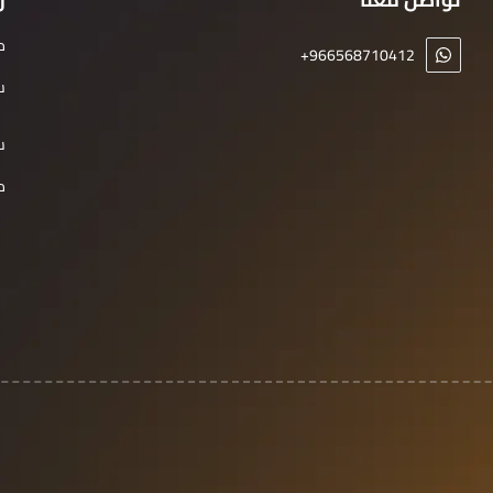
م
+966568710412
س
س
م