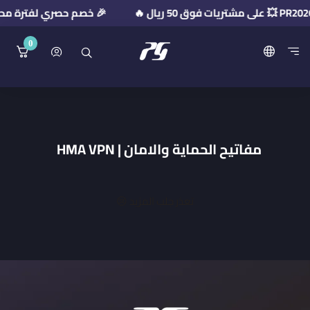
🎉 خصم حصري لفترة محدودة! استخدم كود ال
0
منصة بريميوم جيت
مفاتيح الحماية والامان | HMA VPN
تعذر جلب المزيد 😢