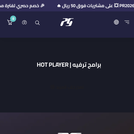
🎉 خصم حصري لفترة محدودة! استخدم كود 
0
منصة بريميوم جيت
برامج ترفيه | HOT PLAYER
تعذر جلب المزيد 😢