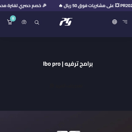
🎉 خصم حصري لفترة محدودة! استخدم كود الخ
0
منصة بريميوم جيت
برامج ترفيه | Ibo pro
تعذر جلب المزيد 😢