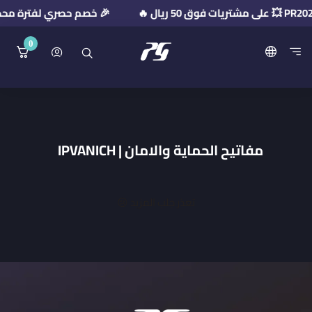
🎉 خصم حصري لفترة محدودة! استخدم كود ال
0
منصة بريميوم جيت
مفاتيح الحماية والامان | IPVANICH
تعذر جلب المزيد 😢