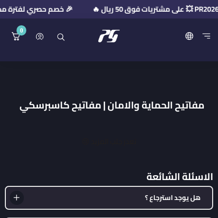
🎉 خصم حصري لفترة محدودة! استخدم كود ا
0
منصة بريميوم جيت
مفاتيح الحماية والامان | مفاتيح كاسبرسكي
تعذر جلب المزيد 😢
الاسئلة الشائعة
هل يوجد استرجاع ؟