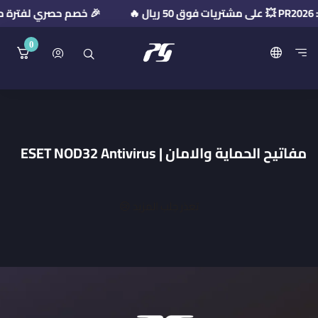
🎉 خصم حصري لفترة محدودة! استخدم كود
0
منصة بريميوم جيت
مفاتيح الحماية والامان | ESET NOD32 Antivirus
تعذر جلب المزيد 😢