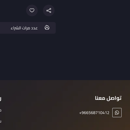
عدد مرات الشراء
تواصل معنا
ر
م
+966568710412
س