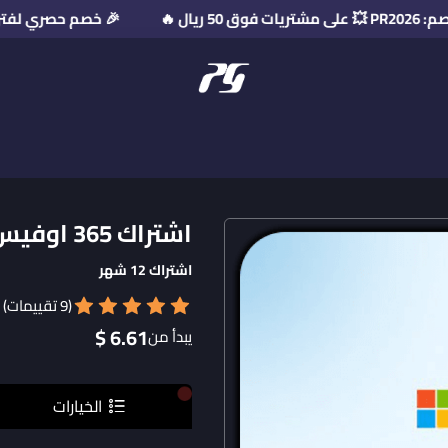
 🔥
🎉 خصم حصري لفترة محدودة! استخدم 
منصة بريميوم جيت
اشتراك 365 اوفيس
اشتراك 12 شهر
(9 تقييمات)
6.61 $
يبدأ من
الخيارات