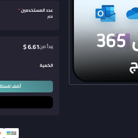
عدد المستخدمين
*
اختر
6.61 $
يبدأ من
الكمية
أضف للسلة