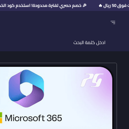
🎉 خصم حصري لفترة محدودة! استخدم كود الخصم: PR2026 💥 على مشتريات فوق 50 ريال