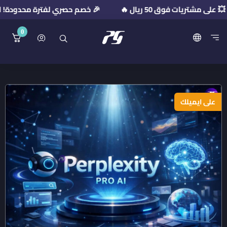
🎉 خصم حصري لفترة محدودة! استخدم كود الخصم: PR2026
0
منصة بريميوم جيت
على ايميلك