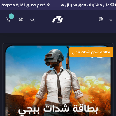
🎉 خصم حصري لفترة محدودة! استخدم كود الخصم: R2026
0
منصة بريميوم جيت
بطاقة شحن شدات ببجي