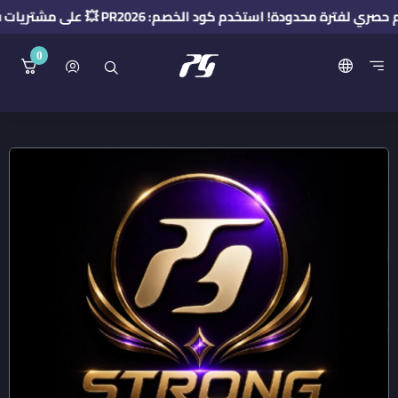
فترة محدودة! استخدم كود الخصم: PR2026 💥 على مشتريات فوق 50 ريال 🔥
0
منصة بريميوم جيت