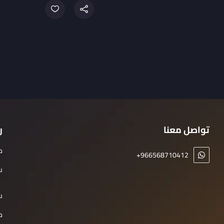
تواصل معنا
ر
م
+966568710412
س
س
م