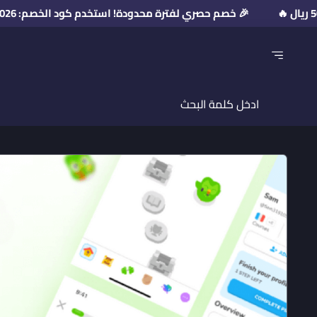
🎉 خصم حصري لفترة محدودة! استخدم كود الخصم: PR2026 💥 على مشتريات فوق 50 ريال 🔥