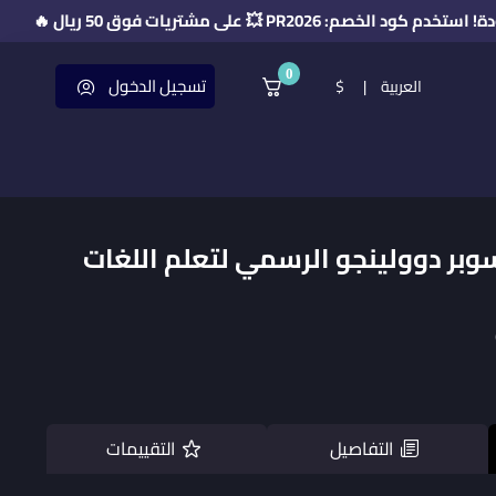

🎉 خصم حصري لفترة محدودة! استخدم كو
0
تسجيل الدخول
$
|
العربية
Super Duolingo – سوبر دوولينجو الرسمي لتعلم ا
التقييمات
التفاصيل