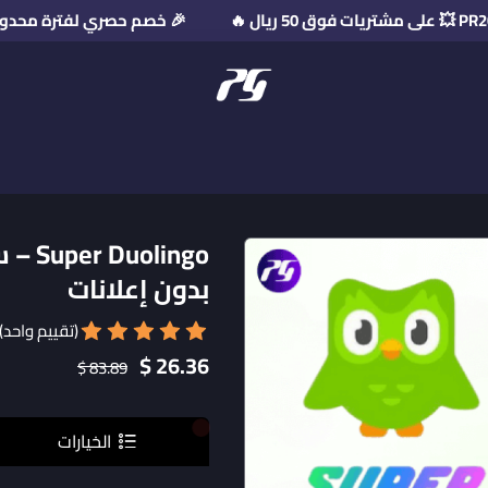
🎉 خصم حصري لفترة محدودة! استخدم كود الخصم: 6
منصة بريميوم جيت
lingo
بدون إعلانات
(تقييم واحد)
26.36 $
83.89 $
الخيارات