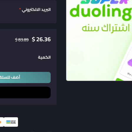
البريد الالكتروني
*
26.36 $
83.89 $
الكمية
أضف للسلة