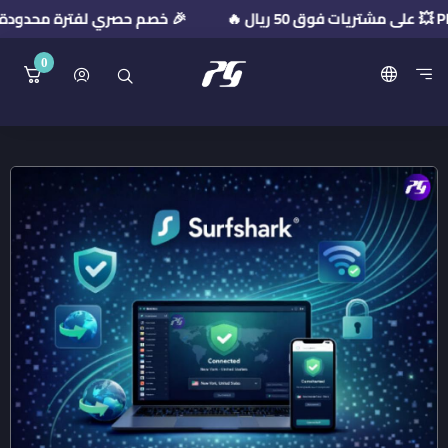
🎉 خصم حصري لفترة محدودة! استخدم كود الخصم: 026
0
منصة بريميوم جيت