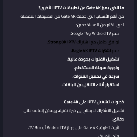
ما الذي يميز Gate 4K عن تطبيقات IPTV الأخرى؟
من أهم الأسباب التي جعلت Gate 4K من التطبيقات المفضلة
لدى الكثير من المستخدمين:
دعم Android TV وGoogle TV.
توافق كامل مع
اشتراك Strong 8K IPTV
.
دعم
اشتراك Eagle 4K IPTV
.
تشغيل القنوات بجودة عالية.
واجهة سهلة الاستخدام.
سرعة في تحميل القنوات.
استقرار أثناء التنقل بين الباقات.
خطوات تشغيل IPTV على Gate 4K
تشغيل الاشتراك لا يحتاج إلى خبرة تقنية، ويمكن إتمامه خلال
دقائق:
تثبيت تطبيق Gate 4K على جهاز Android TV أو TV Box.
فتح التطبيق.