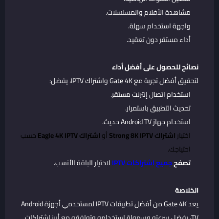
مشاهدة الأفلام والمسلسلات.
واجهة استخدام سهلة.
أداء مستقر دون تعقيد.
نصائح للحصول على أفضل أداء
لتحقيق أفضل تجربة مع Gate 4K واشتراك IPTV، يفضل:
استخدام اتصال إنترنت مستقر.
تحديث التطبيق باستمرار.
استخدام جهاز Android TV حديث.
اختيار
اشتراك Strong 8K IPTV
أو
اشتراك Eagle 4K IPTV
حسب
احتياجك.
تصفح
جميع اشتراكات IPTV
لاختيار الباقة الأنسب.
الخلاصة
يعد Gate 4K من أفضل تطبيقات IPTV لمستخدمي أجهزة Android
TV، بفضل سرعته وسهولة استخدامه وتوافقه مع أبرز اشتراكات