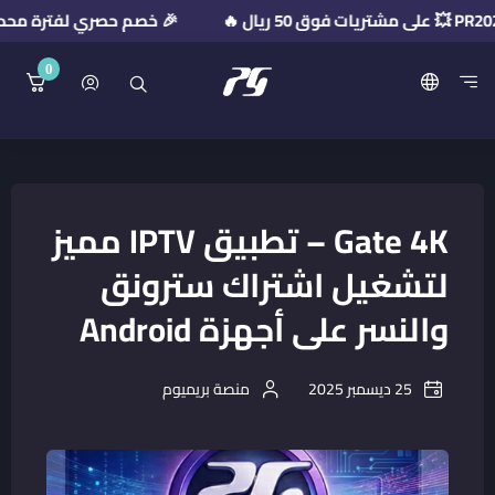
🎉 خصم حصري لفترة محدودة! استخدم كود الخصم
0
منصة بريميوم جيت
Gate 4K – تطبيق IPTV مميز
لتشغيل اشتراك سترونق
والنسر على أجهزة Android
25 ديسمبر 2025
منصة بريميوم