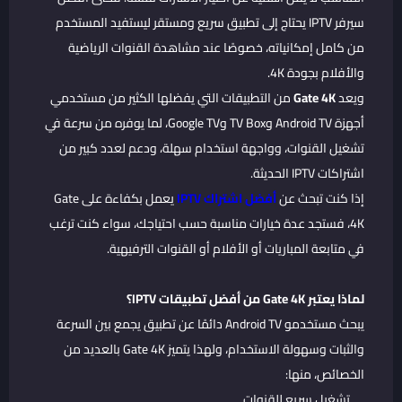
سيرفر IPTV يحتاج إلى تطبيق سريع ومستقر ليستفيد المستخدم
من كامل إمكانياته، خصوصًا عند مشاهدة القنوات الرياضية
والأفلام بجودة 4K.
ويعد
Gate 4K
من التطبيقات التي يفضلها الكثير من مستخدمي
أجهزة Android TV وTV Box وGoogle TV، لما يوفره من سرعة في
تشغيل القنوات، وواجهة استخدام سهلة، ودعم لعدد كبير من
اشتراكات IPTV الحديثة.
إذا كنت تبحث عن
أفضل اشتراك IPTV
يعمل بكفاءة على Gate
4K، فستجد عدة خيارات مناسبة حسب احتياجك، سواء كنت ترغب
في متابعة المباريات أو الأفلام أو القنوات الترفيهية.
لماذا يعتبر Gate 4K من أفضل تطبيقات IPTV؟
يبحث مستخدمو Android TV دائمًا عن تطبيق يجمع بين السرعة
والثبات وسهولة الاستخدام، ولهذا يتميز Gate 4K بالعديد من
الخصائص، منها:
تشغيل سريع للقنوات.