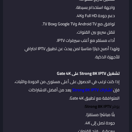
واجهة استخدام بسيطة.
دعم جودة Full HD و4K.
توافق مع Android TV وGoogle TV وTV Box.
تنقل سريع بين القنوات.
أداء مستقر مع أغلب سيرفرات IPTV.
ولهذا أصبح خيارًا مناسبًا لمن يبحث عن تطبيق IPTV احترافي
للأجهزة الذكية.
تشغيل Strong 8K IPTV على Gate 4K
إذا كنت ترغب في الحصول على أعلى مستوى من الجودة والثبات،
فإن
اشتراك Strong 8K IPTV
يعد من أفضل الاشتراكات
المتوافقة مع تطبيق Gate 4K.
يوفر
Strong 8K IPTV
:
بثًا مباشرًا مستقرًا.
جودة تصل إلى 4K.
سرعة في فتح القنوات.