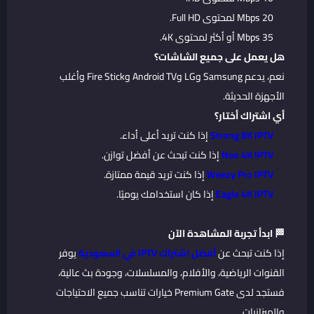
20 Mbps لمحتوى Full HD.
35 Mbps أو أكثر لمحتوى 4K.
هل يعمل على جميع الشاشات؟
نعم، يدعم Samsung وLG وAndroid TV وFire Stick وأغلب
الأجهزة الحديثة.
أي اشتراك أختار؟
Strong 8K IPTV
إذا كنت تريد أعلى أداء.
Neo 4K IPTV
إذا كنت تبحث عن أفضل توازن.
Weezy Pro IPTV
إذا كنت تريد قيمة ممتازة.
Eagle 4K IPTV
إذا كان استخدامك يوميًا.
🏁 ابدأ تجربة المشاهدة الآن
إذا كنت تبحث عن
أفضل اشتراك IPTV في السعودية
يوفر
القنوات الرياضية، والأفلام، والمسلسلات، وجودة بث عالية،
فستجد لدى Premium Gate خيارات تناسب جميع الاحتياجات
والميزانيات.