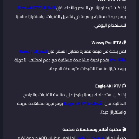
إذا كنت تريد توازنًا بين السعر والأداء، فإن
اشتراك Neo 4K IPTV
يوفر جودة ممتازة، وسرعة في تشغيل القنوات، واستقرارًا مناسبًا
للاستخدام اليومي.
💰 Weezy Pro IPTV
لمن يبحث عن قيمة ممتازة مقابل السعر، فإن
اشتراك Weezy
Pro IPTV
يقدم تجربة مشاهدة مستقرة مع دعم لمختلف الأجهزة،
ويعد خيارًا مناسبًا للشبكات متوسطة السرعة.
📺 Eagle 4K IPTV
إذا كان استخدامك يوميًا وتركز على متابعة القنوات والبرامج
العائلية، فإن
اشتراك Eagle 4K IPTV
يوفر تجربة مشاهدة مريحة
واستقرارًا جيدًا.
🎬 مكتبة أفلام ومسلسلات ضخمة
من أبرز مزايا
اشتراكات IPTV
أنها توفر مكتبات VOD ضخمة تضم: