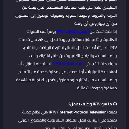
التقليدي قادرًا على تلبية احتياجات المستخدم الذي يبحث عن
الحرية، والمرونة، وجودة الصورة، وسهولة الوصول إلى المحتوى
من أي جهاز وفي أي وقت.
إذا كنت تبحث عن
أفضل اشتراك IPTV
يوفر آلاف القنوات
العالمية، وبثًا مباشرًا مستقرًا، وجودة تصل إلى 4K، فإن خدمات
IPTV الحديثة أصبحت الحل الأمثل لمتابعة الرياضة، والأفلام،
والمسلسلات، والبرامج الترفيهية من خلال اشتراك واحد.
سواء كنت ترغب في
شراء اشتراك IPTV
للاستخدام المنزلي، أو
لمشاهدة المباريات، أو للحصول على مكتبة ضخمة من الأفلام
والمسلسلات، فإن اختيار مزود موثوق يضمن لك تجربة مشاهدة
مستقرة وجودة بث عالية.
📺 ما هو IPTV وكيف يعمل؟
تقنية
IPTV (Internet Protocol Television)
هي نظام حديث
يعتمد على الإنترنت لنقل القنوات التلفزيونية والمحتوى المرئي
بدلاً من الأقمار الصناعية أو الكابلات التقليدية.